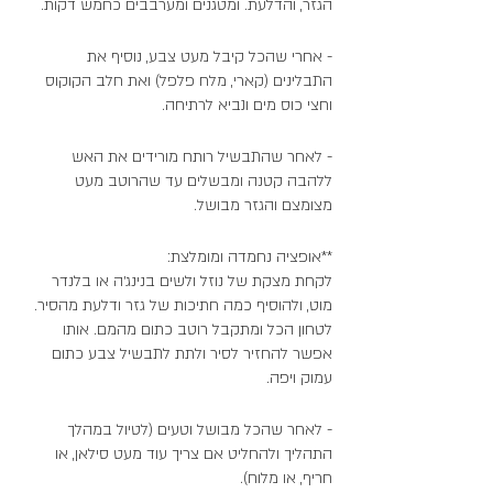
הגזר, והדלעת. ומטגנים ומערבבים כחמש דקות. 
- אחרי שהכל קיבל מעט צבע, נוסיף את 
התבלינים (קארי, מלח פלפל) ואת חלב הקוקוס 
וחצי כוס מים ונביא לרתיחה. 
- לאחר שהתבשיל רותח מורידים את האש 
ללהבה קטנה ומבשלים עד שהרוטב מעט 
מצומצם והגזר מבושל. 
**אופציה נחמדה ומומלצת:
לקחת מצקת של נוזל ולשים בנינג׳ה או בלנדר 
מוט, ולהוסיף כמה חתיכות של גזר ודלעת מהסיר. 
לטחון הכל ומתקבל רוטב כתום מהמם. אותו 
אפשר להחזיר לסיר ולתת לתבשיל צבע כתום 
עמוק ויפה. 
- לאחר שהכל מבושל וטעים (לטיול במהלך 
התהליך ולהחליט אם צריך עוד מעט סילאן, או 
חריף, או מלוח). 