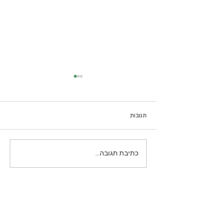
תגובות
קרפצ׳יו סלק!
כתיבת תגובה...
הירשמו לניוזלטר שלנו!