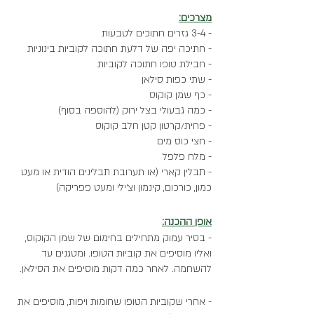
מצרכים:
- 3-4 גזרים חתוכים לטבעות
- חתיכה יפה של דלעת חתוכה לקוביות בינוניות
- חבילת טופו חתוכה לקוביות
- שתי כפות סילאן
- כף שמן קוקוס
- כמה גבעולי בצל ירוק (להוספה בסוף)
- פחית/קרטון קטן חלב קוקוס
- חצי כוס מים
- מלח פלפל
- תבלין קארי (או תערובת תבלינים הודית או מעט 
כמון, כורכום, קינמון וצ׳ילי ומעט פפריקה) 
אופן ההכנה:
- בסיר עמוק מתחילים בחימום של שמן הקוקוס, 
ואליו מוסיפים את קוביות הטופו. ומטגנים עד 
להשחמה. לאחר כמה דקות מוסיפים את הסילאן. 
- אחרי שקוביות הטופו שחומות ויפות, מוסיפים את 