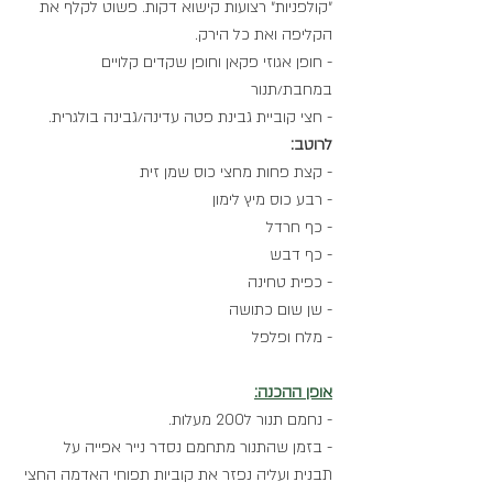
״קולפניות״ רצועות קישוא דקות. פשוט לקלף את 
הקליפה ואת כל הירק. 
- חופן אגוזי פקאן וחופן שקדים קלויים 
במחבת/תנור 
- חצי קוביית גבינת פטה עדינה/גבינה בולגרית. 
לרוטב:
- קצת פחות מחצי כוס שמן זית 
- רבע כוס מיץ לימון
- כף חרדל
- כף דבש
- כפית טחינה
- שן שום כתושה
- מלח ופלפל
אופן ההכנה:
- נחמם תנור ל200 מעלות. 
- בזמן שהתנור מתחמם נסדר נייר אפייה על 
תבנית ועליה נפזר את קוביות תפוחי האדמה החצי 