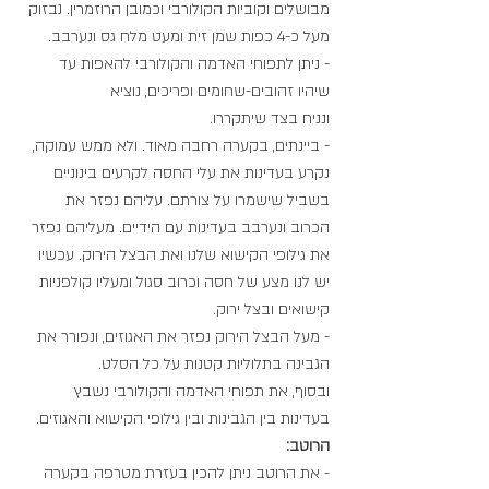
מבושלים וקוביות הקולורבי וכמובן הרוזמרין. נבזוק 
מעל כ-4 כפות שמן זית ומעט מלח גס ונערבב. 
- ניתן לתפוחי האדמה והקולורבי להאפות עד 
שיהיו זהובים-שחומים ופריכים, נוציא
ונניח בצד שיתקררו. 
- ביינתים, בקערה רחבה מאוד. ולא ממש עמוקה, 
נקרע בעדינות את עלי החסה לקרעים בינוניים 
בשביל שישמרו על צורתם. עליהם נפזר את 
הכרוב ונערבב בעדינות עם הידיים. מעליהם נפזר 
את גילופי הקישוא שלנו ואת הבצל הירוק. עכשיו 
יש לנו מצע של חסה וכרוב סגול ומעליו קולפניות 
קישואים ובצל ירוק. 
- מעל הבצל הירוק נפזר את האגוזים, ונפורר את 
הגבינה בתלוליות קטנות על כל הסלט. 
ובסוף, את תפוחי האדמה והקולורבי נשבץ 
בעדינות בין הגבינות ובין גילופי הקישוא והאגוזים. 
הרוטב:
- את הרוטב ניתן להכין בעזרת מטרפה בקערה 