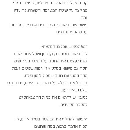
קטנה או לשים הכל בנינג׳ה למעט פולסים. אני 
ממליצה על שיטת המטרפה והקערה. זה עדין 
יותר. 
פשוט שמים את כל המרכיבים וטורפים בעדינות 
עד שהם מתחברים. 
רגע! לפני שאוכלים: המלצה-
לשים את הרוטב בקנקן קטן ושכל אחד ואחת 
ימזגו לעצמם את הרוטב על הסלט. בגלל שיש 
חסה וגם קישוא בסלט אלו ירקות שנוטים לנבול 
מהר במגע עם רוטב שמכיל לימון ומלח. 
וכך, כל אחד שולט על כמה רוטב יש לו, וגם הסלט 
שלנו נשאר רענן. 
כמובן, יש להתאים את כמות הרוטב/הסלט 
למספר הסועדים. 
*אפשר להחליף את הבטטה בסלק אדום, או 
תפוח אדמה בתנור, במה שרוצים! 