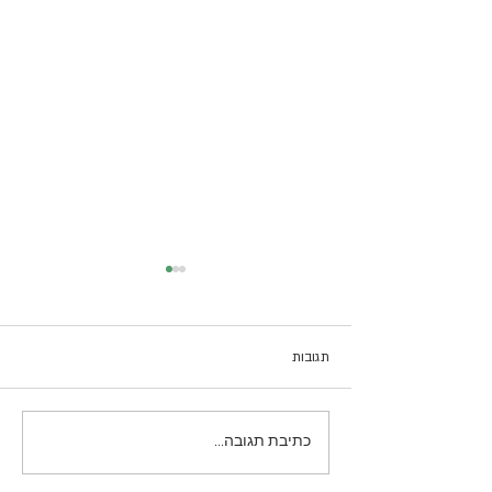
תגובות
קרפצ׳יו סלק!
כתיבת תגובה...