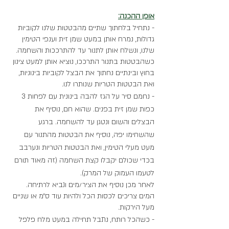
אופן ההכנה:
- נתחיל בלחתוך שתיים מהבטטות שלנו לקוביות 
גדולות, נמרח אותן במעט שמן זית וענפי הטימין 
שלנו, ונשלח אותן לתנור עד להתרככות והשחמה. 
כשהבטטות בתנור התרככו, נוציא אותן למעט צינון 
בחוץ ובינתיים נחתוך את הבצל לקוביות בינוניות, 
ואת הבטטות הטריות שנותרו לנו. 
- נחמם סיר על הגז להבה בינונית עם לפחות 3 
כפות שמן זית בפנים. שהוא חם, נוסיף את 
הבצלים והשום ונטגן עד להשחמה. ברגע 
שהשחימו יפה, נוסיף את הבטטות מהתנור עם 
מעט מעלי הטימין, ואת הבטטות הטריות ונערבב 
בכדי שכולם יקבלו קצת השחמה (זה מאוד תורם 
לטעמו העמוק של המרק).
לאחר מכן נוסיף את הציר/מים ונביא לרתיחה. 
המים צריכים לכסות הכל ולהיות עוד ס״מ או שניים 
מעל הירקות. 
- כשהכל רותח, נתבל תחילה במעט מלח פלפל 