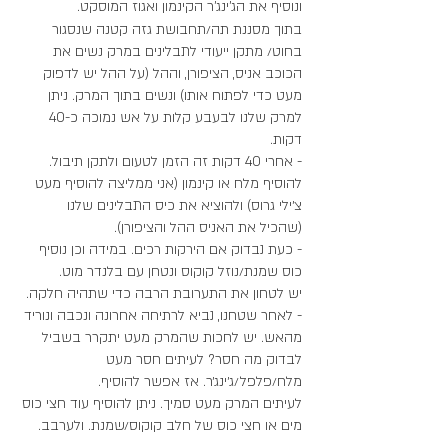
ונוסיף את הג'ינג'ר הקינמון ואגוז המוסקט. 
בתוך מסננת תה/תחבושת גזה קטנה שנסגור 
בחוט/ מתקן ייעודי לתבלינים במרק נשים את 
הכוכב אניס, הציפורן, וההל (על ההל יש לדפוק 
מעט כדי לפתוח אותו) ונשים בתוך המרק. ניתן 
למרק שלנו לבעבע קלות על אש נמוכה כ-40 
דקות. 
- אחרי 40 דקות זה הזמן לטעום ולתקן תיבול. 
להוסיף מלח או קינמון (אני ממליצה להוסיף מעט 
צ׳ילי גרוס) ולהוציא את כיס התבלינים שלנו 
(שהכיל את האניס ההל והציפורן).
- כעת נבדוק אם הירקות רכים. במידה וכן נוסיף 
כוס שמנת/נוזל קוקוס ונטחן עם בלנדר מוט. 
יש לטחון את התערובת הרבה כדי שתהיה חלקה. 
- לאחר שטחנו, נביא לרתיחה אחרונה ונכבה ונוריד 
מהאש. יש לחכות שהמרק מעט יתקרר בשביל 
לבדוק מה חסר? לעיתים חסר מעט 
מלח/פלפל/ג׳ינג׳ר. אז אפשר להוסיף. 
לעיתים המרק מעט סמיך. ניתן להוסיף עוד חצי כוס 
מים או חצי כוס של חלב קוקוס/שמנת. ולערבב. 