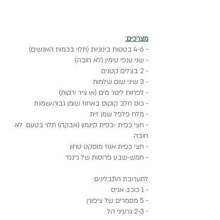
מצרכים:
- 4-6 בטטות בינוניות (תלוי בכמות האנשים) 
- שני ענפי טימין (לא חובה)
- 2 בצלים קטנים
- 3 שיני שום שלמות
- לפחות ליטר מים (או ציר ירקות) 
- כוס חלב קוקוס באחוז שומן גבוה/שמנת
- מלח פלפל שמן זית 
- חצי כפית -כפית קינמון (אבקה) תלוי בטעם. לא 
חובה
- חצי כפית אגוז מוסקט טחון
- חמש-שבע פרוסות של ג׳ינג׳ר
לתערובת התבלינים:
- 1 כוכב אניס
- 5 מסמרים של ציפורן
- 2-3 גרעיני הל