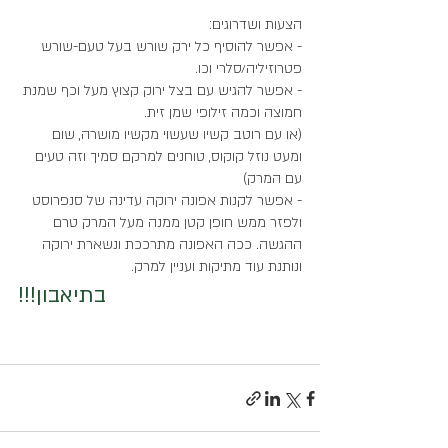
הצעות ושדרוגים:
- אפשר להוסיף כל ירק שורש בעל טעם-שורש 
פטרוזיליה/סלרי וכו. 
- אפשר להגיש עם בצל ירוק קצוץ מעל וכף שמנת 
חמוצה וכמה זילופי שמן זית. 
(או עם רוטב קשיו שעשוי מקשיו מושרה, שום 
ומעט נוזל קוקוס, טוחנים למרקם סמיך וזה טעים 
עם המרק)
- אפשר לקנות אפונה ירוקה עדינה של סנפרוסט 
ולפזר ממש חופן קטן ממנה מעל המרק טרם 
ההגשה. ככה האפונה מתרככת ונשארת ירוקה 
ונותנת עוד מתיקות ועניין למרק.
בתיאבון!!!